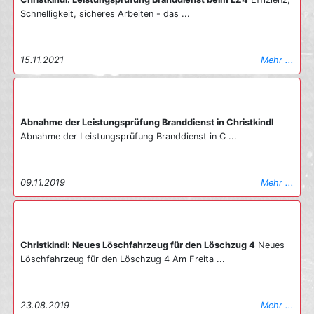
Zeitpunkt noch unklar und wird von der Polizei ermittelt. Die
Schnelligkeit, sicheres Arbeiten - das ...
Freiwillige Feuerwehr Steyr stand mit den Löschzügen 1, 4, 5
sowie dem Technischen Zug und zahlreichen Fahrzeugen für ca.
2 Stunden im Einsatz. Ein großer Dank gilt allen eingesetzten
15.11.2021
Mehr ...
Kräften für die professionelle Zusammenarbeit, durch die in
dieser Nacht Schlimmeres verhindert werden konnte.
03.05.2026
Mehr ...
Abnahme der Leistungsprüfung Branddienst in Christkindl
Abnahme der Leistungsprüfung Branddienst in C ...
09.11.2019
Mehr ...
Christkindl: Neues Löschfahrzeug für den Löschzug 4
Neues
Löschfahrzeug für den Löschzug 4 Am Freita ...
23.08.2019
Mehr ...