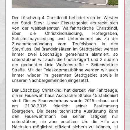
Der Löschzug 4 Christkindl befindet sich im Westen
der Stadt Steyr. Unser Einsatzgebiet erstreckt sich
von der weltbekannten Wallfahrtskirche Christkindl,
über die Christkindlsiedlung, Hofergraben,
Schlühslmayrsiedlung und Unterhimmel bis zu der
Zusammenmündung vom Teufelsbach in den
Steyrfluss. Bei Brandeinsätzen im Stadtgebiet werden
immer zwei Löschzüge gemeinsam alarmiert, so
unterstützen wir auch die Löschzüge 1 und 2 südlich
der gedachten Linie Wolfernstraße - Seitenstettner
Straße. Mit der Teleskopmastbühne werden wir auch
immer wieder im gesamten Stadtgebiet sowie in
unseren Nachbargemeinden eingesetzt.
Der Löschzug Christkindl hat derzeit vier Fahrzeuge,
die im Feuerwehrhaus Aschacher Straße 45 stationiert
sind. Dieses Feuerwehrhaus wurde 2015 erbaut und
am 21.08.2015 feierlich seiner Bestimmung
übergeben. Die beste technische Ausrüstung kann
den Feuerwehrmann bei seiner Tätigkeit nur
unterstützen, nie aber ersetzen. Um die Hilfe am
Nächsten möglichst effizient sichern zu können, ist