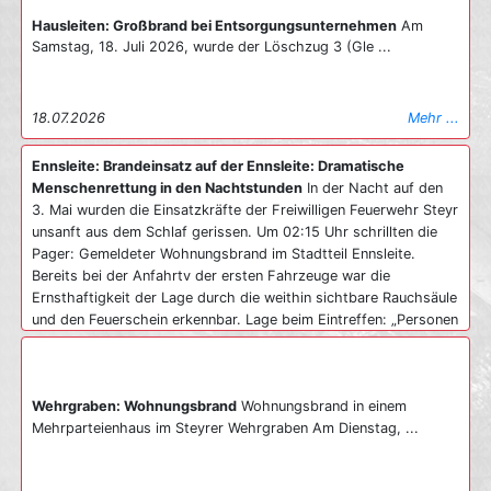
Hausleiten: Großbrand bei Entsorgungsunternehmen
Am
Samstag, 18. Juli 2026, wurde der Löschzug 3 (Gle ...
18.07.2026
Mehr ...
Ennsleite: Brandeinsatz auf der Ennsleite: Dramatische
Menschenrettung in den Nachtstunden
In der Nacht auf den
3. Mai wurden die Einsatzkräfte der Freiwilligen Feuerwehr Steyr
unsanft aus dem Schlaf gerissen. Um 02:15 Uhr schrillten die
Pager: Gemeldeter Wohnungsbrand im Stadtteil Ennsleite.
Bereits bei der Anfahrtv der ersten Fahrzeuge war die
Ernsthaftigkeit der Lage durch die weithin sichtbare Rauchsäule
und den Feuerschein erkennbar. Lage beim Eintreffen: „Personen
an Fenstern“ Beim Eintreffen des ersten Fahrzeugs bot sich den
Einsatzkräften eine kritische Lage. Eine Wohnung im
Erdgeschoss stand bereits in Vollbrand, Flammen schlugen aus
Wehrgraben: Wohnungsbrand
Wohnungsbrand in einem
dem Fenster. Besonders dramatisch: Da das Treppenhaus
Mehrparteienhaus im Steyrer Wehrgraben Am Dienstag, ...
bereits massiv verraucht war, saßen mehrere Bewohner in den
darüberliegenden Stockwerken fest. Sie standen an den
Fenstern und riefen um Hilfe – der Fluchtweg war ihnen bereits