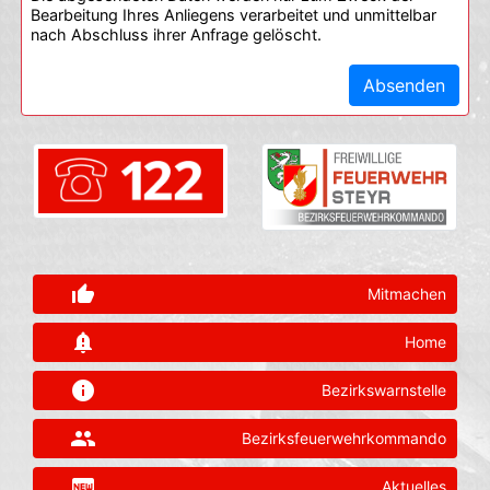
Bearbeitung Ihres Anliegens verarbeitet und unmittelbar
nach Abschluss ihrer Anfrage gelöscht.
Absenden
thumb_up_alt
Mitmachen
notification_important
Home
info
Bezirkswarnstelle
group
Bezirksfeuerwehrkommando
fiber_new
Aktuelles