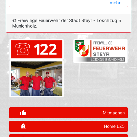
mehr ...
© Freiwillige Feuerwehr der Stadt Steyr - Löschzug 5
Münichholz.
Previous
Next
thumb_up_alt
Mitmachen
notification_important
Home LZ5