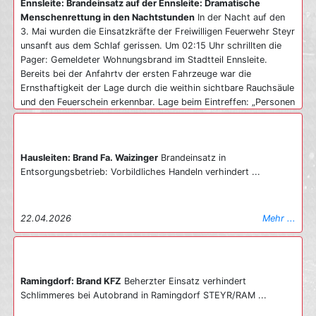
Ennsleite: Brandeinsatz auf der Ennsleite: Dramatische
Menschenrettung in den Nachtstunden
In der Nacht auf den
3. Mai wurden die Einsatzkräfte der Freiwilligen Feuerwehr Steyr
unsanft aus dem Schlaf gerissen. Um 02:15 Uhr schrillten die
Pager: Gemeldeter Wohnungsbrand im Stadtteil Ennsleite.
Bereits bei der Anfahrtv der ersten Fahrzeuge war die
Ernsthaftigkeit der Lage durch die weithin sichtbare Rauchsäule
und den Feuerschein erkennbar. Lage beim Eintreffen: „Personen
an Fenstern“ Beim Eintreffen des ersten Fahrzeugs bot sich den
Einsatzkräften eine kritische Lage. Eine Wohnung im
Erdgeschoss stand bereits in Vollbrand, Flammen schlugen aus
Hausleiten: Brand Fa. Waizinger
Brandeinsatz in
dem Fenster. Besonders dramatisch: Da das Treppenhaus
Entsorgungsbetrieb: Vorbildliches Handeln verhindert ...
bereits massiv verraucht war, saßen mehrere Bewohner in den
darüberliegenden Stockwerken fest. Sie standen an den
Fenstern und riefen um Hilfe – der Fluchtweg war ihnen bereits
vollständig abgeschnitten. Unverzüglich wurde ein umfassender
22.04.2026
Mehr ...
Rettungsangriff gestartet. Während mehrere Atemschutztrupps
der Löschzüge 1, 4 und 5 zur Menschenrettung ins Gebäude
vordrangen, wurde im Außenbereich die Teleskopmastbühne
(TMB) in Stellung gebracht. In einer koordinierten Aktion
Ramingdorf: Brand KFZ
Beherzter Einsatz verhindert
konnten insgesamt 15 Personen gerettet werden: Ein Teil wurde
Schlimmeres bei Autobrand in Ramingdorf STEYR/RAM ...
mittels Fluchtfiltermasken sicher durch das verrauchte
Stiegenhaus ins Freie geführt. Parallel dazu erfolgte die