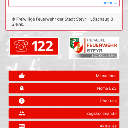
mehr ...
© Freiwillige Feuerwehr der Stadt Steyr - Löschzug 3
Gleink.
thumb_up_alt
Mitmachen
notification_important
Home LZ3
info
Über uns
group
Zugskommando
fiber_new
Aktuelles