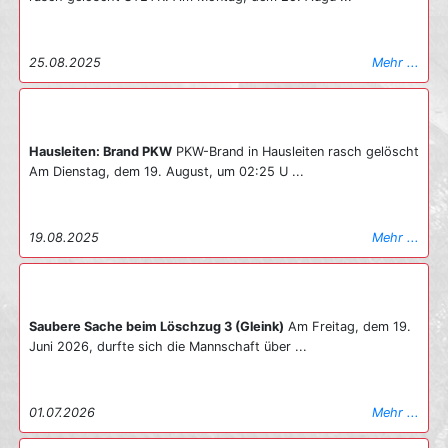
Kreuz Steyr versorgt und medizinisch betreut. Dank der sehr
guten Kooperation aller Blaulichtorganisationen konnte ein
weitaus schlimmeres Schadensausmaß abgewendet werden. Die
25.08.2025
Mehr ...
Freiwillige Feuerwehr Steyr stand mit insgesamt 47
Kameradinnen und Kameraden über 1,5 Stunden im Einsatz. Die
genauen Ermittlungen zur Brandursache wurden von der
Exekutive aufgenommen.
27.11.2025
Mehr ...
Hausleiten: Brand PKW
PKW-Brand in Hausleiten rasch gelöscht
Am Dienstag, dem 19. August, um 02:25 U ...
19.08.2025
Mehr ...
Saubere Sache beim Löschzug 3 (Gleink)
Am Freitag, dem 19.
Juni 2026, durfte sich die Mannschaft über ...
01.07.2026
Mehr ...