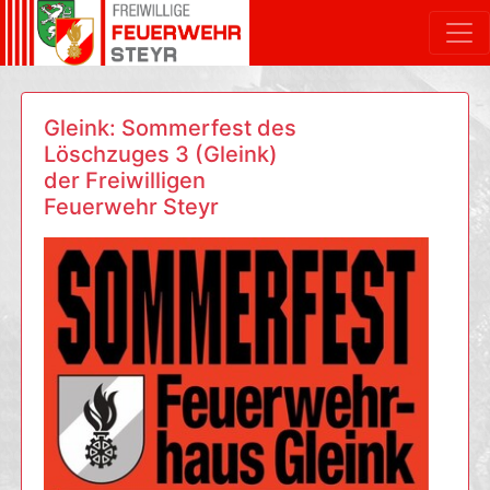
Gleink: Sommerfest des
Löschzuges 3 (Gleink)
der Freiwilligen
Feuerwehr Steyr