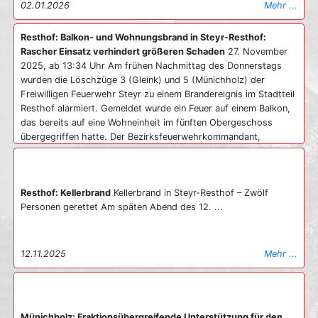
02.01.2026
Mehr ...
Resthof: Balkon- und Wohnungsbrand in Steyr-Resthof:
Rascher Einsatz verhindert größeren Schaden
27. November
2025, ab 13:34 Uhr Am frühen Nachmittag des Donnerstags
wurden die Löschzüge 3 (Gleink) und 5 (Münichholz) der
Freiwilligen Feuerwehr Steyr zu einem Brandereignis im Stadtteil
Resthof alarmiert. Gemeldet wurde ein Feuer auf einem Balkon,
das bereits auf eine Wohneinheit im fünften Obergeschoss
übergegriffen hatte. Der Bezirksfeuerwehrkommandant,
Oberbrandrat Gerhard Praxmarer, schilderte die Ausgangslage
als dramatisch. Schon bei der Anfahrt sei eine weithin
sichtbare, dichte schwarze Rauchsäule bemerkbar gewesen. Die
Resthof: Kellerbrand
Kellerbrand in Steyr-Resthof – Zwölf
Flammen hätten zu diesem Zeitpunkt bereits den gesamten
Personen gerettet Am späten Abend des 12. ...
Balkon erfasst und begannen, sich auf den darüberliegenden
Balkon im sechsten Stock auszubreiten. Aufgrund der
unmittelbaren Nähe zur Bundesstraße B115 sperrte die Polizei
beide stadtauswärts führenden Fahrspuren. Dies ermöglichte
12.11.2025
Mehr ...
den Einsatzkräften eine sichere Positionierung der Drehleiter.
Mit deren Hilfe wurde ein Übergreifen des Feuers auf das
oberste Stockwerk unterbunden. Parallel dazu verschaffte sich
der Atemschutztrupp des ersten Tanklöschfahrzeuges über das
Münichholz: Fraktionsübergreifende Unterstützung für den