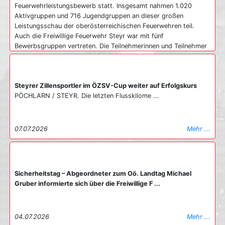
Feuerwehrleistungsbewerb statt. Insgesamt nahmen 1.020
Aktivgruppen und 716 Jugendgruppen an dieser großen
Leistungsschau der oberösterreichischen Feuerwehren teil.
Auch die Freiwillige Feuerwehr Steyr war mit fünf
Bewerbsgruppen vertreten. Die Teilnehmerinnen und Teilnehmer
kamen aus verschiedenen Löschzügen und stellten ihr Können
eindrucksvoll unter Beweis. Der Einsatz und die intensive
Vorbereitung wurden daher auch entsprechend belohnt. Die
Steyrer Zillensportler im ÖZSV-Cup weiter auf Erfolgskurs
Feuerwehrmitglieder erreichten insgesamt zwölf Feuerwehr-
PÖCHLARN / STEYR. Die letzten Flusskilome ...
Leistungsabzeichen in Bronze und fünf Leistungsabzeichen in
Silber. Für einen besonderen Erfolg sorgte die Bewerbsgruppe
Steyr 3. Sie erreichte in der Wertung Bronze B den
hervorragenden 3. Platz. Die vielen Trainings hatten noch einen
07.07.2026
Mehr ...
weiteren positiven Effekt. Sie festigten wichtige
Grundfertigkeiten und stärkten die Zusammenarbeit zwischen
den Mitgliedern der verschiedenen Löschzüge. Besonders die
gemischten Gruppen profitierten vom gemeinsamen Üben. Die
Sicherheitstag – Abgeordneter zum Oö. Landtag Michael
Freiwillige Feuerwehr Steyr gratuliert allen Teilnehmerinnen und
Gruber informierte sich über die Freiwillige F ...
Teilnehmern herzlich zu den erworbenen Leistungsabzeichen
und den ausgezeichneten Ergebnissen. Der Landes-
Feuerwehrleistungsbewerb bildete den Höhepunkt der
diesjährigen Bewerbssaison und war für alle Beteiligten ein
04.07.2026
Mehr ...