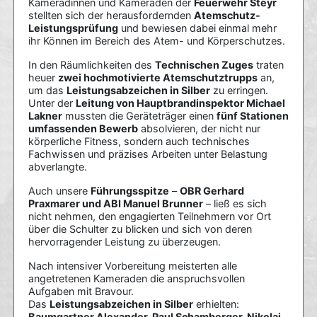
Kameradinnen und Kameraden der
Feuerwehr Steyr
stellten sich der herausfordernden
Atemschutz-
Leistungsprüfung
und bewiesen dabei einmal mehr
ihr Können im Bereich des Atem- und Körperschutzes.
In den Räumlichkeiten des
Technischen Zuges
traten
heuer
zwei hochmotivierte Atemschutztrupps
an,
um das
Leistungsabzeichen in Silber
zu erringen.
Unter der
Leitung von Hauptbrandinspektor Michael
Lakner
mussten die Geräteträger einen
fünf Stationen
umfassenden Bewerb
absolvieren, der nicht nur
körperliche Fitness, sondern auch technisches
Fachwissen und präzises Arbeiten unter Belastung
abverlangte.
Auch unsere
Führungsspitze
–
OBR Gerhard
Praxmarer und ABI Manuel Brunner
– ließ es sich
nicht nehmen, den engagierten Teilnehmern vor Ort
über die Schulter zu blicken und sich von deren
hervorragender Leistung zu überzeugen.
Nach intensiver Vorbereitung meisterten alle
angetretenen Kameraden die anspruchsvollen
Aufgaben mit Bravour.
Das
Leistungsabzeichen in Silber
erhielten:
Baumgartner Alexander, Paul Schamberger, Nikolai