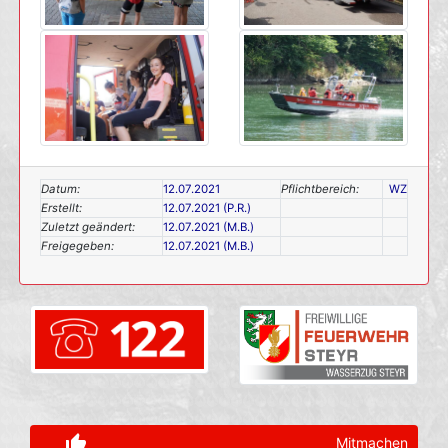
Datum:
12.07.2021
Pflichtbereich:
WZ
Erstellt:
12.07.2021 (P.R.)
Zuletzt geändert:
12.07.2021 (M.B.)
Freigegeben:
12.07.2021 (M.B.)
thumb_up_alt
Mitmachen