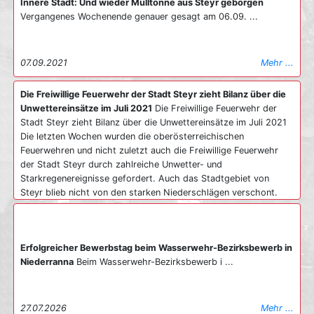
Innere Stadt: Und wieder Mülltonne aus Steyr geborgen
Vergangenes Wochenende genauer gesagt am 06.09. ...
07.09.2021
Mehr ...
Die Freiwillige Feuerwehr der Stadt Steyr zieht Bilanz über die
Unwettereinsätze im Juli 2021
Die Freiwillige Feuerwehr der
Stadt Steyr zieht Bilanz über die Unwettereinsätze im Juli 2021
Die letzten Wochen wurden die oberösterreichischen
Feuerwehren und nicht zuletzt auch die Freiwillige Feuerwehr
der Stadt Steyr durch zahlreiche Unwetter- und
Starkregenereignisse gefordert. Auch das Stadtgebiet von
Steyr blieb nicht von den starken Niederschlägen verschont.
Neben den zahlreichen Unwettereinsätzen wurde die Freiwillige
Feuerwehr Steyr noch zu etlichen brand- und technischen
Einsätzen alarmiert. So wurden die Kameradinnen und
Erfolgreicher Bewerbstag beim Wasserwehr-Bezirksbewerb in
Kameraden der Steyrer Feuerwehr im Zeitraum 25. Juni bis 28.
Niederranna
Beim Wasserwehr-Bezirksbewerb i ...
Juli insgesamt zu über 150 Einsätzen (davon 104
Unwettereinsätze) alarmiert, was eine völlig neue Dimension für
die Florianis darstellte. In Summe kamen so etwa 3.300
ehrenamtliche Einsatzstunden (davon sind ca. 2.580 Std. den
27.07.2026
Mehr ...