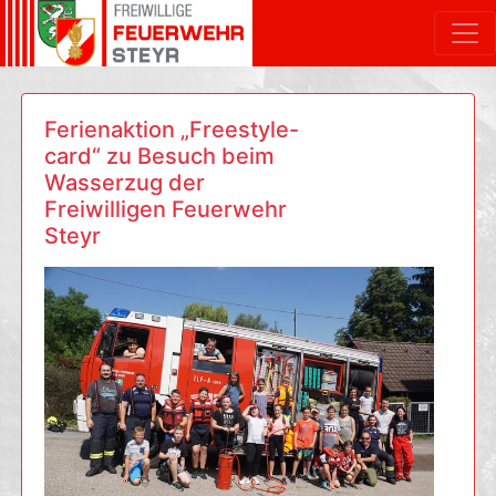
Ferienaktion „Freestyle-
card“ zu Besuch beim
Wasserzug der
Freiwilligen Feuerwehr
Steyr