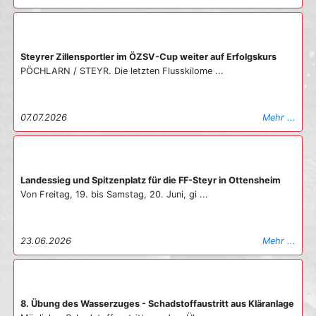
Elementarereignissen zuzuordnen) zusammen. Nur durch das
unglaubliche Engagement jedes einzelnen Florianis und die
Bereitschaft helfen zu wollen wenn Not besteht, konnten alle
Aufträge an die Steyrer Wehr erfolgreich abgeschlossen
Steyrer Zillensportler im ÖZSV-Cup weiter auf Erfolgskurs
werden. Den Kameradinnen und Kameraden gebührt daher für
PÖCHLARN / STEYR. Die letzten Flusskilome ...
ihren unermüdlichen Einsatz für die Bevölkerung in und um die
Stadt Steyr in diesen Tagen, ein herzliches Dankeschön, so
Bezirksfeuerwehrkommandant Oberbrandrat Gerhard
Praxmarer.
07.07.2026
Mehr ...
16.08.2021
Mehr ...
Landessieg und Spitzenplatz für die FF-Steyr in Ottensheim
Von Freitag, 19. bis Samstag, 20. Juni, gi ...
23.06.2026
Mehr ...
8. Übung des Wasserzuges - Schadstoffaustritt aus Kläranlage