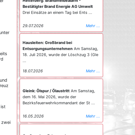
er
Hinterberg: Brandmeldealarm -
Bestätigter Brand Energie AG Umwelt
Drei Einsätze an einem Tag bei Ents ...
.
29.07.2026
Mehr ...
unter
Hausleiten: Großbrand bei
Entsorgungsunternehmen
Am Samstag,
eits
18. Juli 2026, wurde der Löschzug 3 (Gle
rd
...
18.07.2026
Mehr ...
 und
reuz
Gleink: Ölspur / Ölaustritt
Am Samstag,
dem 16. Mai 2026, wurde der
Bezirksfeuerwehrkommandant der St ...
ist
16.05.2026
Mehr ...
d zwei