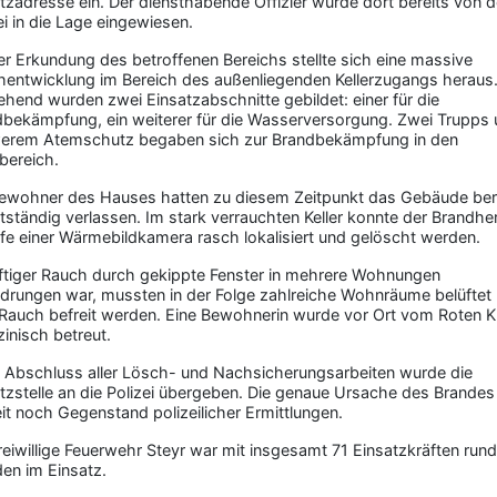
tzadresse ein. Der diensthabende Offizier wurde dort bereits von d
ei in die Lage eingewiesen.
er Erkundung des betroffenen Bereichs stellte sich eine massive
entwicklung im Bereich des außenliegenden Kellerzugangs heraus
end wurden zwei Einsatzabschnitte gebildet: einer für die
bekämpfung, ein weiterer für die Wasserversorgung. Zwei Trupps 
erem Atemschutz begaben sich zur Brandbekämpfung in den
rbereich.
Bewohner des Hauses hatten zu diesem Zeitpunkt das Gebäude ber
tständig verlassen. Im stark verrauchten Keller konnte der Brandhe
lfe einer Wärmebildkamera rasch lokalisiert und gelöscht werden.
ftiger Rauch durch gekippte Fenster in mehrere Wohnungen
drungen war, mussten in der Folge zahlreiche Wohnräume belüftet
Rauch befreit werden. Eine Bewohnerin wurde vor Ort vom Roten K
inisch betreut.
 Abschluss aller Lösch- und Nachsicherungsarbeiten wurde die
tzstelle an die Polizei übergeben. Die genaue Ursache des Brandes 
it noch Gegenstand polizeilicher Ermittlungen.
reiwillige Feuerwehr Steyr war mit insgesamt 71 Einsatzkräften run
en im Einsatz.