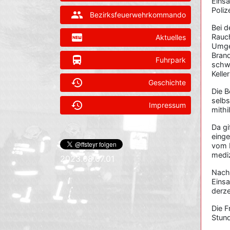
Einsa
Poliz
group
Bezirksfeuerwehrkommando
Bei d
fiber_new
Rauch
Aktuelles
Umgeh
Brand
directions_bus
Fuhrpark
schw
Kelle
history
Geschichte
Die 
selbs
history
Impressum
mithi
Da gi
einge
vom 
mediz
2023.08.07.01
Nach
Einsa
derze
Die F
Stund