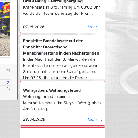
Großraming: Fahrzeugbergung
Kraneinsatz in Großraming Um 03:02 Uhr
wurde der Technische Zug der Frei ...
07.05.2026
Mehr ...
Ennsleite: Brandeinsatz auf der
Ennsleite: Dramatische
Menschenrettung in den Nachtstunden
In der Nacht auf den 3. Mai wurden die
Einsatzkräfte der Freiwilligen Feuerwehr
LZ5
Steyr unsanft aus dem Schlaf gerissen.
Um 02:15 Uhr schrillten die Pager:
71
Gemeldeter Wohnungsbrand im Stadtteil
17
Ennsleite. Bereits bei der Anfahrtv der
Wehrgraben: Wohnungsbrand
ersten Fahrzeuge war die Ernsthaftigkeit
Wohnungsbrand in einem
der Lage durch die weithin sichtbare
Mehrparteienhaus im Steyrer Wehrgraben
Rauchsäule und den Feuerschein
Am Dienstag, ...
erkennbar. Lage beim Eintreffen:
28.04.2026
Mehr ...
„Personen an Fenstern“ Beim Eintreffen
des ersten Fahrzeugs bot sich den
Einsatzkräften eine kritische Lage. Eine