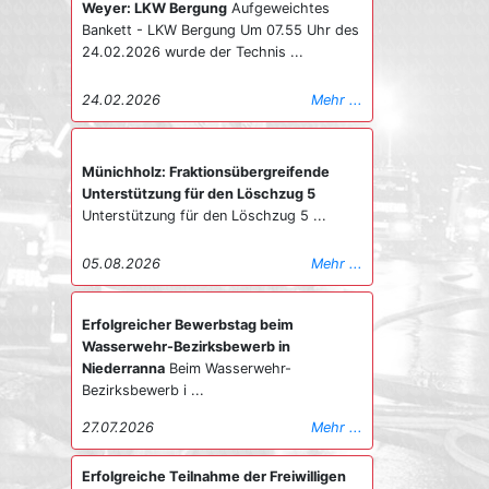
Weyer: LKW Bergung
Aufgeweichtes
der Brandwohnung konnte sich noch vor
Bankett - LKW Bergung Um 07.55 Uhr des
Eintreffen der Feuerwehr eigenständig ins
24.02.2026 wurde der Technis ...
Freie retten. Er wurde mit Verletzungen
unbestimmten Grades erstversorgt und
24.02.2026
Mehr ...
anschließend mit dem
Rettungshubschrauber zur weiteren
Behandlung in ein Krankenhaus geflogen.
Die restlichen 14 Bewohner wurden am
Münichholz: Fraktionsübergreifende
Sammelplatz vom Roten Kreuz und dem
Unterstützung für den Löschzug 5
Kriseninterventionsteam in Empfang
Unterstützung für den Löschzug 5 ...
genommen und betreut. Der eigentliche
Brandherd in der Küche konnte durch
05.08.2026
Mehr ...
einen gezielten Innenangriff unter
schwerem Atemschutz rasch unter
Kontrolle gebracht werden, wodurch ein
Erfolgreicher Bewerbstag beim
Übergreifen der Flammen auf weitere
Wasserwehr-Bezirksbewerb in
Gebäudeteile verhindert wurde. Nach
Niederranna
Beim Wasserwehr-
Abschluss der Löscharbeiten wurde das
Bezirksbewerb i ...
Objekt mittels Hochleistungslüftern
27.07.2026
Mehr ...
druckbelüftet und mit der
Wärmebildkamera auf verbliebene
Glutnester kontrolliert. Die Brandursache
Erfolgreiche Teilnahme der Freiwilligen