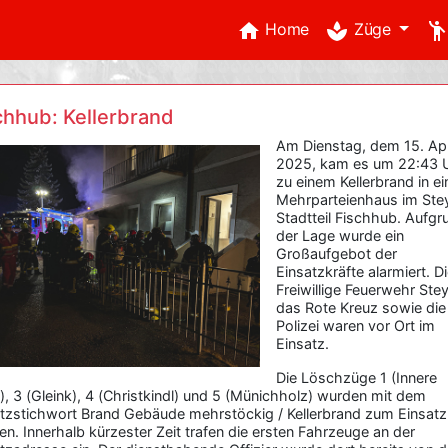
home
spa
emoji_peopl
Home
Züge
chhub: Kellerbrand
Am Dienstag, dem 15. Apr
2025, kam es um 22:43 
zu einem Kellerbrand in e
Mehrparteienhaus im Ste
Stadtteil Fischhub. Aufgr
der Lage wurde ein
Großaufgebot der
Einsatzkräfte alarmiert. D
Freiwillige Feuerwehr Stey
das Rote Kreuz sowie die
Polizei waren vor Ort im
Einsatz.
Die Löschzüge 1 (Innere
), 3 (Gleink), 4 (Christkindl) und 5 (Münichholz) wurden mit dem
tzstichwort Brand Gebäude mehrstöckig / Kellerbrand zum Einsatz
en. Innerhalb kürzester Zeit trafen die ersten Fahrzeuge an der