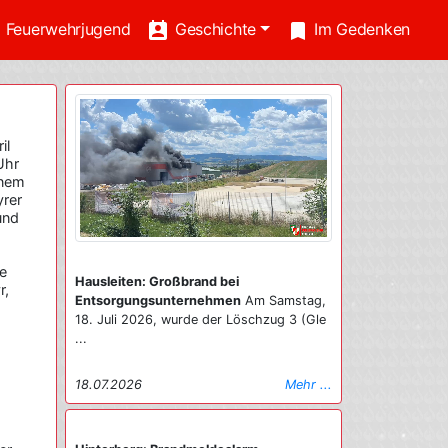
e
perm_contact_calendar
turned_in
Feuerwehrjugend
Geschichte
Im Gedenken
il
Uhr
inem
yrer
und
ie
Hausleiten: Großbrand bei
r,
Entsorgungsunternehmen
Am Samstag,
18. Juli 2026, wurde der Löschzug 3 (Gle
...
18.07.2026
Mehr ...