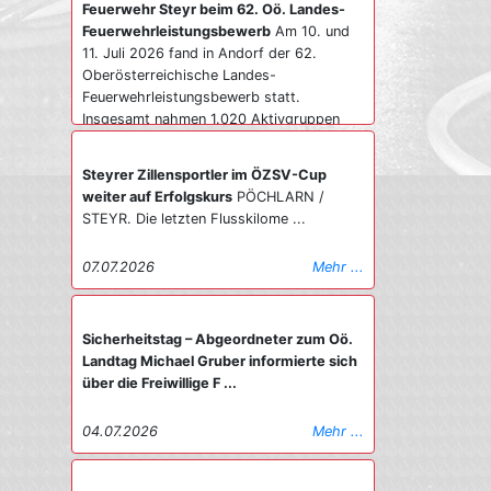
ist zum jetzigen Zeitpunkt noch unklar und
Feuerwehr Steyr beim 62. Oö. Landes-
wird von der Polizei ermittelt. Die
Feuerwehrleistungsbewerb
Am 10. und
Freiwillige Feuerwehr Steyr stand mit den
11. Juli 2026 fand in Andorf der 62.
Löschzügen 1, 4, 5 sowie dem
Oberösterreichische Landes-
Technischen Zug und zahlreichen
Feuerwehrleistungsbewerb statt.
Fahrzeugen für ca. 2 Stunden im Einsatz.
Insgesamt nahmen 1.020 Aktivgruppen
Ein großer Dank gilt allen eingesetzten
und 716 Jugendgruppen an dieser großen
Kräften für die professionelle
Leistungsschau der oberösterreichischen
Steyrer Zillensportler im ÖZSV-Cup
Zusammenarbeit, durch die in dieser
Feuerwehren teil. Auch die Freiwillige
weiter auf Erfolgskurs
PÖCHLARN /
Nacht Schlimmeres verhindert werden
Feuerwehr Steyr war mit fünf
STEYR. Die letzten Flusskilome ...
konnte.
Bewerbsgruppen vertreten. Die
Teilnehmerinnen und Teilnehmer kamen
03.05.2026
Mehr ...
07.07.2026
Mehr ...
aus verschiedenen Löschzügen und
stellten ihr Können eindrucksvoll unter
Beweis. Der Einsatz und die intensive
Vorbereitung wurden daher auch
Sicherheitstag – Abgeordneter zum Oö.
entsprechend belohnt. Die
Landtag Michael Gruber informierte sich
Feuerwehrmitglieder erreichten insgesamt
über die Freiwillige F ...
zwölf Feuerwehr-Leistungsabzeichen in
Bronze und fünf Leistungsabzeichen in
04.07.2026
Mehr ...
Silber. Für einen besonderen Erfolg sorgte
die Bewerbsgruppe Steyr 3. Sie erreichte