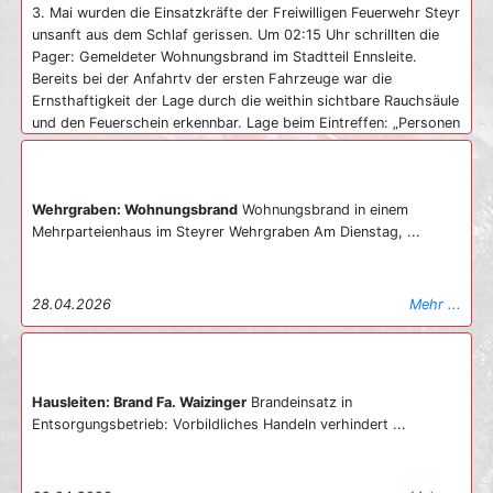
3. Mai wurden die Einsatzkräfte der Freiwilligen Feuerwehr Steyr
unsanft aus dem Schlaf gerissen. Um 02:15 Uhr schrillten die
Pager: Gemeldeter Wohnungsbrand im Stadtteil Ennsleite.
Bereits bei der Anfahrtv der ersten Fahrzeuge war die
Ernsthaftigkeit der Lage durch die weithin sichtbare Rauchsäule
und den Feuerschein erkennbar. Lage beim Eintreffen: „Personen
an Fenstern“ Beim Eintreffen des ersten Fahrzeugs bot sich den
Einsatzkräften eine kritische Lage. Eine Wohnung im
Erdgeschoss stand bereits in Vollbrand, Flammen schlugen aus
Wehrgraben: Wohnungsbrand
Wohnungsbrand in einem
dem Fenster. Besonders dramatisch: Da das Treppenhaus
Mehrparteienhaus im Steyrer Wehrgraben Am Dienstag, ...
bereits massiv verraucht war, saßen mehrere Bewohner in den
darüberliegenden Stockwerken fest. Sie standen an den
Fenstern und riefen um Hilfe – der Fluchtweg war ihnen bereits
vollständig abgeschnitten. Unverzüglich wurde ein umfassender
28.04.2026
Mehr ...
Rettungsangriff gestartet. Während mehrere Atemschutztrupps
der Löschzüge 1, 4 und 5 zur Menschenrettung ins Gebäude
vordrangen, wurde im Außenbereich die Teleskopmastbühne
(TMB) in Stellung gebracht. In einer koordinierten Aktion
Hausleiten: Brand Fa. Waizinger
Brandeinsatz in
konnten insgesamt 15 Personen gerettet werden: Ein Teil wurde
Entsorgungsbetrieb: Vorbildliches Handeln verhindert ...
mittels Fluchtfiltermasken sicher durch das verrauchte
Stiegenhaus ins Freie geführt. Parallel dazu erfolgte die
Evakuierung mehrerer Personen über die TMB direkt von den