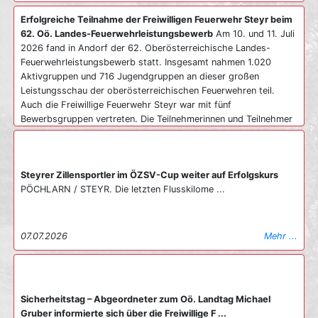
Erfolgreiche Teilnahme der Freiwilligen Feuerwehr Steyr beim
62. Oö. Landes-Feuerwehrleistungsbewerb
Am 10. und 11. Juli
2026 fand in Andorf der 62. Oberösterreichische Landes-
Feuerwehrleistungsbewerb statt. Insgesamt nahmen 1.020
Aktivgruppen und 716 Jugendgruppen an dieser großen
Leistungsschau der oberösterreichischen Feuerwehren teil.
Auch die Freiwillige Feuerwehr Steyr war mit fünf
Bewerbsgruppen vertreten. Die Teilnehmerinnen und Teilnehmer
kamen aus verschiedenen Löschzügen und stellten ihr Können
eindrucksvoll unter Beweis. Der Einsatz und die intensive
Vorbereitung wurden daher auch entsprechend belohnt. Die
Steyrer Zillensportler im ÖZSV-Cup weiter auf Erfolgskurs
Feuerwehrmitglieder erreichten insgesamt zwölf Feuerwehr-
PÖCHLARN / STEYR. Die letzten Flusskilome ...
Leistungsabzeichen in Bronze und fünf Leistungsabzeichen in
Silber. Für einen besonderen Erfolg sorgte die Bewerbsgruppe
Steyr 3. Sie erreichte in der Wertung Bronze B den
hervorragenden 3. Platz. Die vielen Trainings hatten noch einen
07.07.2026
Mehr ...
weiteren positiven Effekt. Sie festigten wichtige
Grundfertigkeiten und stärkten die Zusammenarbeit zwischen
den Mitgliedern der verschiedenen Löschzüge. Besonders die
gemischten Gruppen profitierten vom gemeinsamen Üben. Die
Sicherheitstag – Abgeordneter zum Oö. Landtag Michael
Freiwillige Feuerwehr Steyr gratuliert allen Teilnehmerinnen und
Gruber informierte sich über die Freiwillige F ...
Teilnehmern herzlich zu den erworbenen Leistungsabzeichen