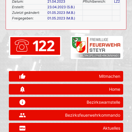
Datum:
21.04.2023
Pflichtbereich:
LZ2
Erstellt:
23.04.2023 (S.B.)
Zuletzt geändert:
01.05.2023 (M.B.)
Freigegeben:
01.05.2023 (M.B.)
thumb_up_alt
Mitmachen
notification_important
Home
info
Bezirkswarnstelle
group
Bezirksfeuerwehrkommando
fiber_new
Aktuelles